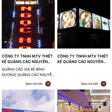
nghiệp của thương hiệu
các doanh nghiệp. Chúng ta
cùng tìm hiệu về loại bảng hiệu
quảng cáo này với những ưu
nhược điểm của nó.
CÔNG TY TNHH MTV THIẾT
CÔNG TY TNHH MTV THIẾT
KẾ QUẢNG CÁO NGUYỄN
KẾ QUẢNG CÁO NGUYỄN
MINH
MINH
QUẢNG CÁO GIÁ RẺ BÌNH
DƯƠNG| QUẢNG CÁO NGUYỄN
MINH - 0843777792, chúng tôi
chuyên xây dựng lắp đặt biển
quảng cáo tại bình dương, dĩ
an, thuận an, tân uyên