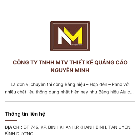
CÔNG TY TNHH MTV THIẾT KẾ QUẢNG CÁO
NGUYỄN MINH
Là đơn vị chuyên thi công Bảng hiệu – Hộp đèn – Panô với
nhiều chất liệu thông dụng nhất hiện nay như Bảng hiệu Alu chữ
nổi Inox -Mica, Bảng Tole dán decal, Bảng Tole căng bạt,
Khung căng bạt. Với đội ngũ cơ khí có trên 5 năm kinh nghiệm
Thông tin liên hệ
ĐỊA CHỈ:
DT 746, KP. BÌNH KHÁNH,P.KHÁNH BÌNH, TÂN UYÊN,
BÌNH DƯƠNG