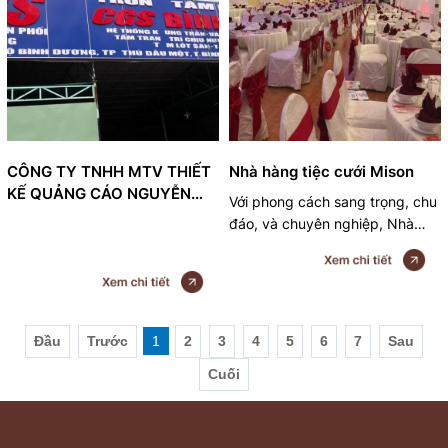
CÔNG TY TNHH MTV THIẾT
Nhà hàng tiệc cưới Mison
KẾ QUẢNG CÁO NGUYỄN
Với phong cách sang trọng, chu
MINH
đáo, và chuyên nghiệp, Nhà
Hàng Tiệc Cưới Hội Nghị Misol
là nơi lý tưởng tổ chức TIỆC
CƯỚI, LIÊN HOAN, SINH NHẬT,
HỘI NGHỊ, đặc biệt Nhà Hàng
nhận TỔ CHỨC VÀ NẤU TIỆC
Đầu
Trước
1
2
3
4
5
6
7
Sau
TẠI NHÀ RIÊNG, CƠ QUAN,
Cuối
CÔNG TY với giá rất ưu đãi 7