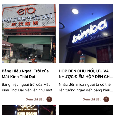
Bảng Hiệu Ngoài Trời của
HỘP ĐÈN CHỮ NỔI, ƯU VÀ
Mắt Kính Thời Đại
NHƯỢC ĐIỂM HỘP ĐÈN CHỮ
NỔI
Bảng hiệu ngoài trời của Mắt
Nhắc đến mica người ta có thể
Kính Thời Đại hiện lên như một
liên tưởng ngay đến bảng hiệu
điểm nhấn sáng tạo giữa phố thị
chữ nổi. Bảng hiệu chữ nổi mica
ồn ào. Với nền màu sắc hiện đại
là phương thức quảng cáo
và thiết kế tinh tế, bảng hiệu thể
ngoài trời phổ biến nhất, hiệu
hiện sự sang trọng và chuyên
quả nhất và tiết kiệm nhất cho