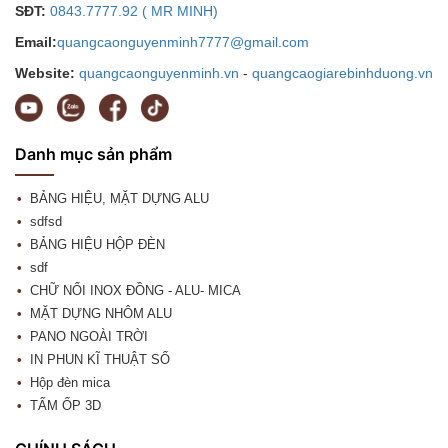
SĐT:
0843.7777.92 ( MR MINH)
Email:
quangcaonguyenminh7777@gmail.com
Website:
quangcaonguyenminh.vn
-
quangcaogiarebinhduong.vn
Danh mục sản phẩm
BẢNG HIỆU, MẶT DỰNG ALU
sdfsd
BẢNG HIỆU HỘP ĐÈN
sdf
CHỮ NỔI INOX ĐỒNG - ALU- MICA
MẶT DỰNG NHÔM ALU
PANO NGOÀI TRỜI
IN PHUN KĨ THUẬT SỐ
Hộp đèn mica
TẤM ỐP 3D