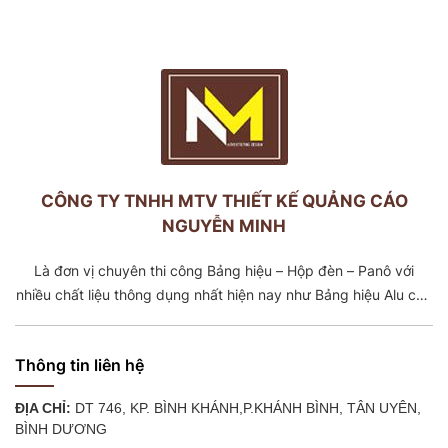
CÔNG TY TNHH MTV THIẾT KẾ QUẢNG CÁO
NGUYỄN MINH
Là đơn vị chuyên thi công Bảng hiệu – Hộp đèn – Panô với
nhiều chất liệu thông dụng nhất hiện nay như Bảng hiệu Alu chữ
nổi Inox -Mica, Bảng Tole dán decal, Bảng Tole căng bạt,
Khung căng bạt. Với đội ngũ cơ khí có trên 5 năm kinh nghiệm
Thông tin liên hệ
ĐỊA CHỈ:
DT 746, KP. BÌNH KHÁNH,P.KHÁNH BÌNH, TÂN UYÊN,
BÌNH DƯƠNG