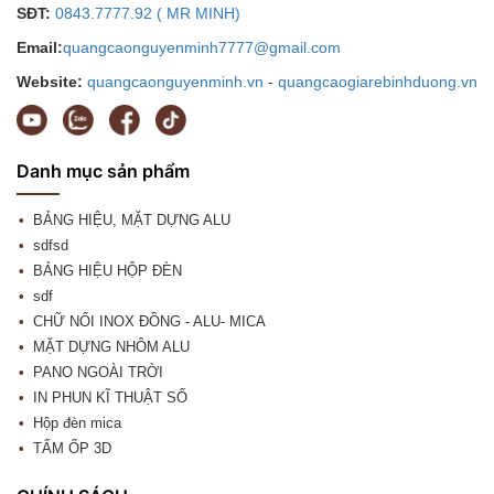
SĐT:
0843.7777.92 ( MR MINH)
Email:
quangcaonguyenminh7777@gmail.com
Website:
quangcaonguyenminh.vn
-
quangcaogiarebinhduong.vn
Danh mục sản phẩm
BẢNG HIỆU, MẶT DỰNG ALU
sdfsd
BẢNG HIỆU HỘP ĐÈN
sdf
CHỮ NỔI INOX ĐỒNG - ALU- MICA
MẶT DỰNG NHÔM ALU
PANO NGOÀI TRỜI
IN PHUN KĨ THUẬT SỐ
Hộp đèn mica
TẤM ỐP 3D