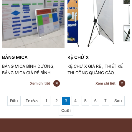
BẢNG MICA
KỆ CHỬ X
BẢNG MICA BÌNH DƯƠNG,
KỆ CHỬ X GIÁ RẺ , THIẾT KẾ
BẢNG MICA GIÁ RẺ BÌNH
THI CÔNG QUẢNG CÁO
DƯƠNG, QUẢNG CÁO GIÁ RẺ
NGUYỄN MINH
BÌNH DƯƠNG, QUẢNG CÁO
NGUYỄN MINH, THI CÔNG
BẢNG MICA BÌNH DƯƠNG,
Đầu
Trước
1
2
3
4
5
6
7
Sau
BẢNG VĂN PHÒNG CÔNG TY
Cuối