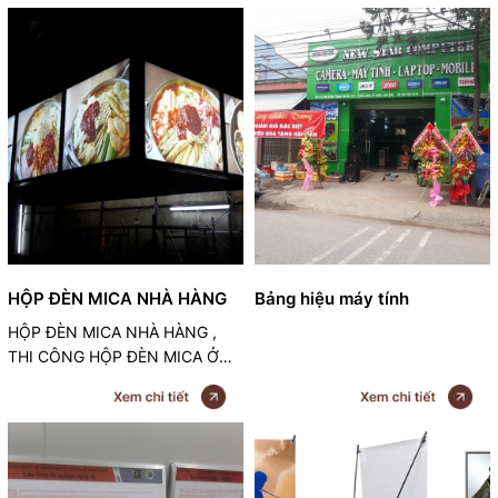
nay được nhiều doanh nghiệp
lựa chọn trong những chiến dịch
truyền thông, đó chính là Pano
quảng cáo ngoài trời, nhờ vào
những ưu điểm và hiệu quả to
lớn mà nó mang lại.
HỘP ĐÈN MICA NHÀ HÀNG
Bảng hiệu máy tính
HỘP ĐÈN MICA NHÀ HÀNG ,
THI CÔNG HỘP ĐÈN MICA Ở
BÌNH DƯƠNG - 0843 7777 92