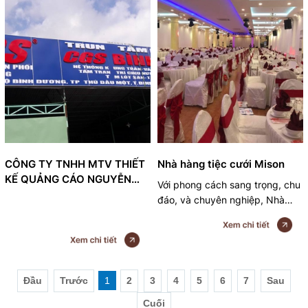
an, thuận an, tân uyên
CÔNG TY TNHH MTV THIẾT
Nhà hàng tiệc cưới Mison
KẾ QUẢNG CÁO NGUYỄN
Với phong cách sang trọng, chu
MINH
đáo, và chuyên nghiệp, Nhà
Hàng Tiệc Cưới Hội Nghị Misol
là nơi lý tưởng tổ chức TIỆC
CƯỚI, LIÊN HOAN, SINH NHẬT,
HỘI NGHỊ, đặc biệt Nhà Hàng
nhận TỔ CHỨC VÀ NẤU TIỆC
Đầu
Trước
1
2
3
4
5
6
7
Sau
TẠI NHÀ RIÊNG, CƠ QUAN,
Cuối
CÔNG TY với giá rất ưu đãi 7