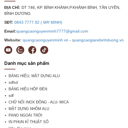
ĐỊA CHỈ:
DT 746, KP. BÌNH KHÁNH,P.KHÁNH BÌNH, TÂN UYÊN,
BÌNH DƯƠNG
SĐT:
0843.7777.92 ( MR MINH)
Email:
quangcaonguyenminh7777@gmail.com
Website:
quangcaonguyenminh.vn
-
quangcaogiarebinhduong.vn
Danh mục sản phẩm
BẢNG HIỆU, MẶT DỰNG ALU
sdfsd
BẢNG HIỆU HỘP ĐÈN
sdf
CHỮ NỔI INOX ĐỒNG - ALU- MICA
MẶT DỰNG NHÔM ALU
PANO NGOÀI TRỜI
IN PHUN KĨ THUẬT SỐ