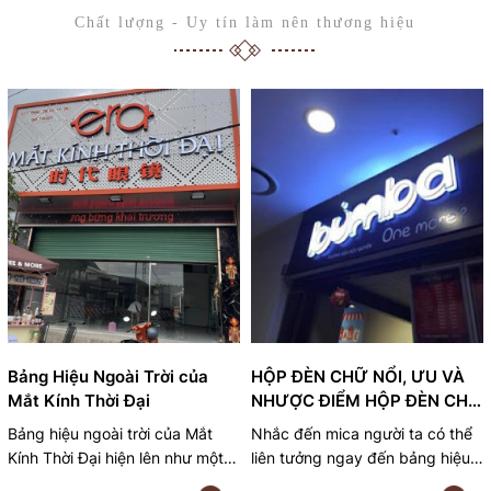
Chất lượng - Uy tín làm nên thương hiệu
Bảng Hiệu Ngoài Trời của
HỘP ĐÈN CHỮ NỔI, ƯU VÀ
Mắt Kính Thời Đại
NHƯỢC ĐIỂM HỘP ĐÈN CHỮ
NỔI
Bảng hiệu ngoài trời của Mắt
Nhắc đến mica người ta có thể
Kính Thời Đại hiện lên như một
liên tưởng ngay đến bảng hiệu
điểm nhấn sáng tạo giữa phố thị
chữ nổi. Bảng hiệu chữ nổi mica