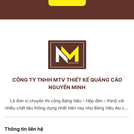
CÔNG TY TNHH MTV THIẾT KẾ QUẢNG CÁO
NGUYỄN MINH
Là đơn vị chuyên thi công Bảng hiệu – Hộp đèn – Panô với
nhiều chất liệu thông dụng nhất hiện nay như Bảng hiệu Alu chữ
nổi Inox -Mica, Bảng Tole dán decal, Bảng Tole căng bạt,
Khung căng bạt. Với đội ngũ cơ khí có trên 5 năm kinh nghiệm
Thông tin liên hệ