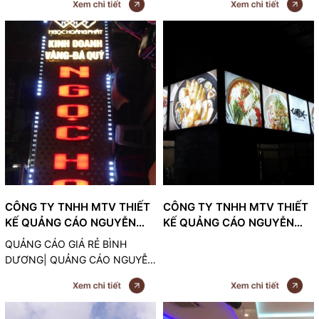
ồn ào. Với nền màu sắc hiện đại
là phương thức quảng cáo
và thiết kế tinh tế, bảng hiệu thể
ngoài trời phổ biến nhất, hiệu
hiện sự sang trọng và chuyên
quả nhất và tiết kiệm nhất cho
nghiệp của thương hiệu
các doanh nghiệp. Chúng ta
cùng tìm hiệu về loại bảng hiệu
quảng cáo này với những ưu
nhược điểm của nó.
CÔNG TY TNHH MTV THIẾT
CÔNG TY TNHH MTV THIẾT
KẾ QUẢNG CÁO NGUYỄN
KẾ QUẢNG CÁO NGUYỄN
MINH
MINH
QUẢNG CÁO GIÁ RẺ BÌNH
DƯƠNG| QUẢNG CÁO NGUYỄN
MINH - 0843777792, chúng tôi
chuyên xây dựng lắp đặt biển
quảng cáo tại bình dương, dĩ