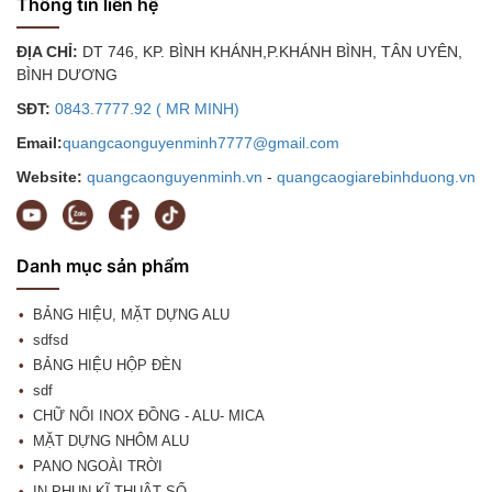
Thông tin liên hệ
ĐỊA CHỈ:
DT 746, KP. BÌNH KHÁNH,P.KHÁNH BÌNH, TÂN UYÊN,
BÌNH DƯƠNG
SĐT:
0843.7777.92 ( MR MINH)
Email:
quangcaonguyenminh7777@gmail.com
Website:
quangcaonguyenminh.vn
-
quangcaogiarebinhduong.vn
Danh mục sản phẩm
BẢNG HIỆU, MẶT DỰNG ALU
sdfsd
BẢNG HIỆU HỘP ĐÈN
sdf
CHỮ NỔI INOX ĐỒNG - ALU- MICA
MẶT DỰNG NHÔM ALU
PANO NGOÀI TRỜI
IN PHUN KĨ THUẬT SỐ