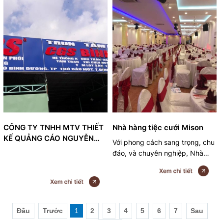
quảng cáo tại bình dương, dĩ
an, thuận an, tân uyên
CÔNG TY TNHH MTV THIẾT
Nhà hàng tiệc cưới Mison
KẾ QUẢNG CÁO NGUYỄN
Với phong cách sang trọng, chu
MINH
đáo, và chuyên nghiệp, Nhà
Hàng Tiệc Cưới Hội Nghị Misol
là nơi lý tưởng tổ chức TIỆC
CƯỚI, LIÊN HOAN, SINH NHẬT,
HỘI NGHỊ, đặc biệt Nhà Hàng
nhận TỔ CHỨC VÀ NẤU TIỆC
Đầu
Trước
1
2
3
4
5
6
7
Sau
TẠI NHÀ RIÊNG, CƠ QUAN,