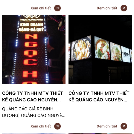
điểm nhấn sáng tạo giữa phố thị
chữ nổi. Bảng hiệu chữ nổi mica
ồn ào. Với nền màu sắc hiện đại
là phương thức quảng cáo
và thiết kế tinh tế, bảng hiệu thể
ngoài trời phổ biến nhất, hiệu
hiện sự sang trọng và chuyên
quả nhất và tiết kiệm nhất cho
nghiệp của thương hiệu
các doanh nghiệp. Chúng ta
cùng tìm hiệu về loại bảng hiệu
quảng cáo này với những ưu
nhược điểm của nó.
CÔNG TY TNHH MTV THIẾT
CÔNG TY TNHH MTV THIẾT
KẾ QUẢNG CÁO NGUYỄN
KẾ QUẢNG CÁO NGUYỄN
MINH
MINH
QUẢNG CÁO GIÁ RẺ BÌNH
DƯƠNG| QUẢNG CÁO NGUYỄN
MINH - 0843777792, chúng tôi
chuyên xây dựng lắp đặt biển