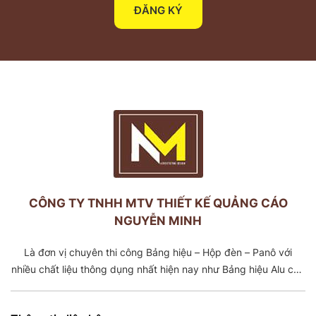
ĐĂNG KÝ
CÔNG TY TNHH MTV THIẾT KẾ QUẢNG CÁO
NGUYỄN MINH
Là đơn vị chuyên thi công Bảng hiệu – Hộp đèn – Panô với
nhiều chất liệu thông dụng nhất hiện nay như Bảng hiệu Alu chữ
nổi Inox -Mica, Bảng Tole dán decal, Bảng Tole căng bạt,
Khung căng bạt. Với đội ngũ cơ khí có trên 5 năm kinh nghiệm