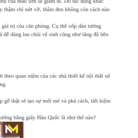
 thọ của màu sơn sẽ giảm đi. Do tác động khắc
hay thậm chí nứt vỡ, thâm đen không còn cách nào
giá trị của căn phòng. Cụ thể xốp dán tường
à dễ dàng lau chùi vệ sinh cũng như tăng độ bền
theo quan niệm của các nhà thiết kế nội thất sử
ng.
 gỗ thật sẽ tạo sự mới mẻ và phá cách, tiết kiệm
p tường bằng giấy Hàn Quốc là như thế nào?