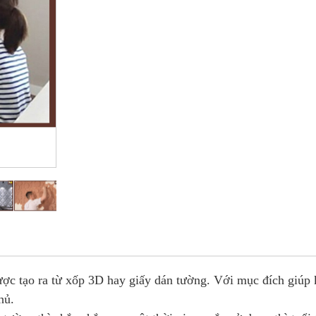
Hover to zoom
ược tạo ra từ xốp 3D hay giấy dán tường. Với mục đích giúp 
hủ.