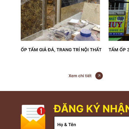
ỐP TẤM GIẢ ĐÁ, TRANG TRÍ NỘI THẤT
TẤM ỐP 
ĐĂNG KÝ NHẬN