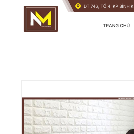
DT 746, TỔ 4, KP BÌNH
TRANG CHỦ