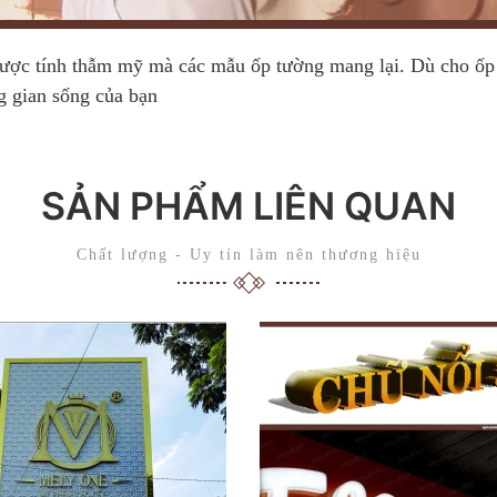
y được tính thẫm mỹ mà các mẫu ốp tường mang lại. Dù cho ốp
g gian sống của bạn
SẢN PHẨM LIÊN QUAN
Chất lượng - Uy tín làm nên thương hiệu