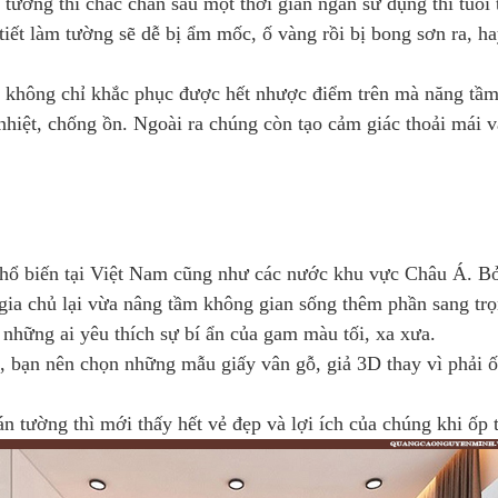
 tường thì chắc chắn sau một thời gian ngắn sử dụng thì tuổi
tiết làm tường sẽ dễ bị ẩm mốc, ố vàng rồi bị bong sơn ra, 
không chỉ khắc phục được hết nhược điểm trên mà năng tầm 
hiệt, chống ồn. Ngoài ra chúng còn tạo cảm giác thoải mái v
ổ biến tại Việt Nam cũng như các nước khu vực Châu Á. Bởi 
gia chủ lại vừa nâng tầm không gian sống thêm phần sang trọ
những ai yêu thích sự bí ẩn của gam màu tối, xa xưa.
, bạn nên chọn những mẫu giấy vân gỗ, giả 3D thay vì phải ốp
dán tường thì mới thấy hết vẻ đẹp và lợi ích của chúng khi ố