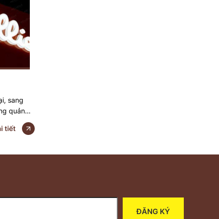
i, sang
ảng quảng
ệu mica rất
ng hiệu
a thị
 những ưu
trong
 quảng bá
ĐĂNG KÝ