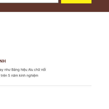
INH
 bạt. Với đội ngũ cơ khí có trên 5 năm kinh nghiệm