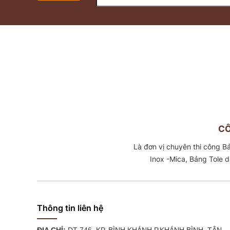
CÔ
Là đơn vị chuyên thi công Bảng hiệu – Hộp đèn –
Thông tin liên hệ
ĐỊA CHỈ:
DT 746, KP. BÌNH KHÁNH,P.KHÁNH BÌNH, TÂN