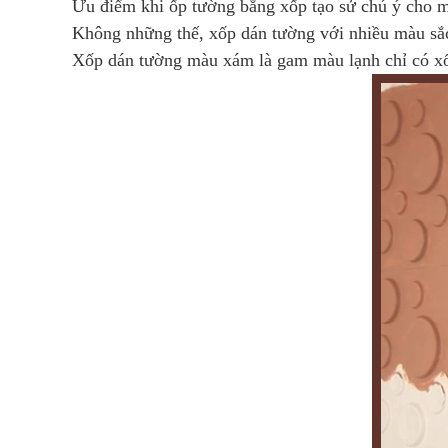
Ưu điểm khi ốp tường bằng xốp tạo sử chú ý cho m
Không những thế, xốp dán tường với nhiều màu sắc
Xốp dán tường màu xám là gam màu lạnh chỉ có xố