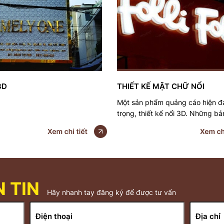
3D
THIẾT KẾ MẶT CHỮ NỔI
Một sản phẩm quảng cáo hiện đạ
trọng, thiết kế nổi 3D. Những b
cáo 3D được biến tấu với chất li
được ưa chuộng ở Việt Nam. Bả
chữ 3D đang là xu hướng mới củ
trường quảng cáo hiện nay, với
thế thiết kế, tạo ra sự khác biệt 
phong cách, nâng cao hiệu quả
 TIN
sản phẩm, dịch vụ.
Hãy nhanh tay đăng ký để được tư vấn