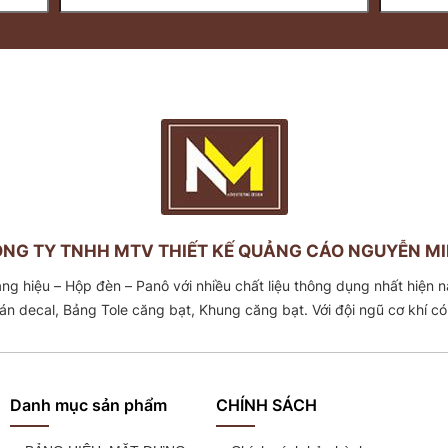
NG TY TNHH MTV THIẾT KẾ QUẢNG CÁO NGUYỄN M
 Panô với nhiều chất liệu thông dụng nhất hiện nay như Bảng hiệu Alu chữ nổi
Inox -Mica, Bảng Tole dán decal, Bảng Tole căng bạt, Khung căng
Danh mục sản phẩm
CHÍNH SÁCH