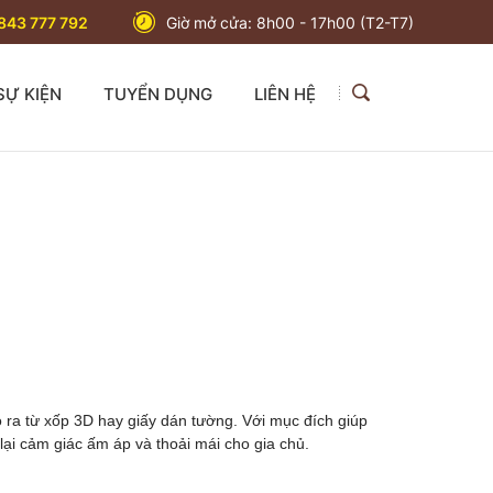
843 777 792
Giờ mở cửa: 8h00 - 17h00 (T2-T7)
SỰ KIỆN
TUYỂN DỤNG
LIÊN HỆ
 ra từ xốp 3D hay giấy dán tường. Với mục đích giúp
ại cảm giác ấm áp và thoải mái cho gia chủ.